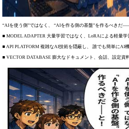
“AIを使う側”ではなく、 “AIを作る側の基盤”を作るべき
■ MODEL ADAPTER 大量学習ではなく、LoRAによ
■ API PLATFORM 複雑なAI技術を隠蔽し、 誰でも簡単
■ VECTOR DATABASE 膨大なドキュメント、会話、設